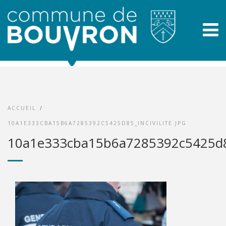
ACCUEIL
/
10A1E333CBA15B6A7285392C5425D85_INCIVILITE.JPG
10a1e333cba15b6a7285392c5425d85_