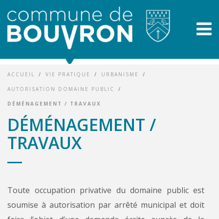
ACCUEIL
/
VIE PRATIQUE
/
URBANISME
/
AUTORISATION DOMAINE PUBLIC
/
DÉMÉNAGEMENT / TRAVAUX
DÉMÉNAGEMENT /
TRAVAUX
Toute occupation privative du domaine public est
soumise à autorisation par arrêté municipal et doit