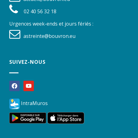
02 40 56 32 18
Urgences week-ends et jours fériés :
astreinte@bouvron.eu
SUIVEZ-NOUS
facebook
youtube
IntraMuros