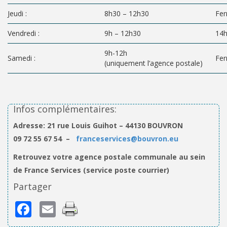
Jeudi :
8h30 – 12h30
Fe
Vendredi :
9h – 12h30
14h
9h-12h
Samedi :
Fe
(uniquement l’agence postale)
Infos complémentaires:
Adresse: 21 rue Louis Guihot – 44130 BOUVRON
09 72 55 67 54 –
franceservices@bouvron.eu
Retrouvez votre agence postale communale au sein
de France Services (service poste courrier)
Partager
Facebook
Email