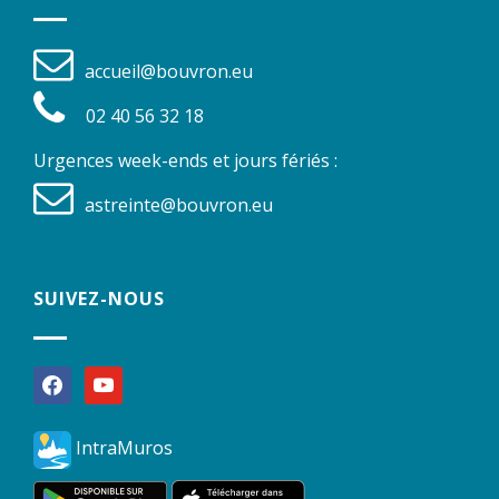
accueil@bouvron.eu
02 40 56 32 18
Urgences week-ends et jours fériés :
astreinte@bouvron.eu
SUIVEZ-NOUS
facebook
youtube
IntraMuros