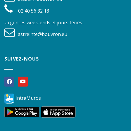
02 40 56 32 18
Urgences week-ends et jours fériés :
astreinte@bouvron.eu
SUIVEZ-NOUS
facebook
youtube
IntraMuros