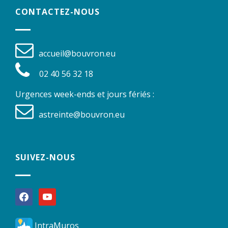
CONTACTEZ-NOUS
accueil@bouvron.eu
02 40 56 32 18
Urgences week-ends et jours fériés :
astreinte@bouvron.eu
SUIVEZ-NOUS
facebook
youtube
IntraMuros