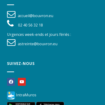
accueil@bouvron.eu
02 40 56 32 18
Urgences week-ends et jours fériés :
astreinte@bouvron.eu
SUIVEZ-NOUS
facebook
youtube
IntraMuros