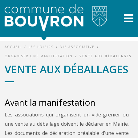
ACCUEIL
/
LES LOISIRS
/
VIE ASSOCIATIVE
/
ORGANISER UNE MANIFESTATION
/
VENTE AUX DÉBALLAGES
VENTE AUX DÉBALLAGES
Avant la manifestation
Les associations qui organisent un vide-gre­nier ou
une vente au déballage doivent le dé­clarer en Mairie.
Les documents de déclaration préalable d’une vente