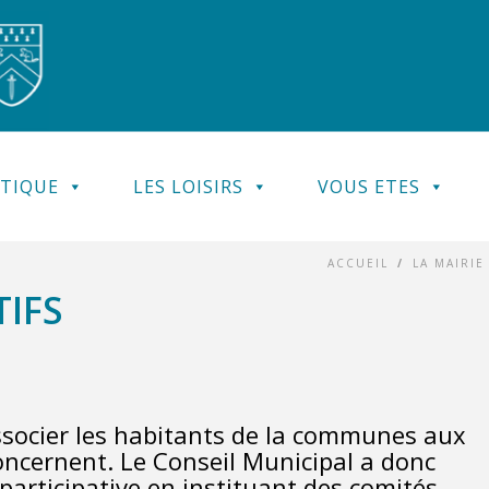
ATIQUE
LES LOISIRS
VOUS ETES
ACCUEIL
/
LA MAIRIE
IFS
ssocier les habitants de la communes aux
concernent. Le Conseil Municipal a donc
participative en instituant des comités