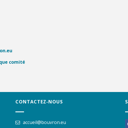
on.eu
aque comité
CONTACTEZ-NOUS
accueil@bouvron.eu
f