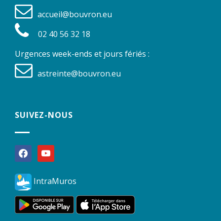
accueil@bouvron.eu
02 40 56 32 18
Urgences week-ends et jours fériés :
astreinte@bouvron.eu
SUIVEZ-NOUS
facebook
youtube
IntraMuros