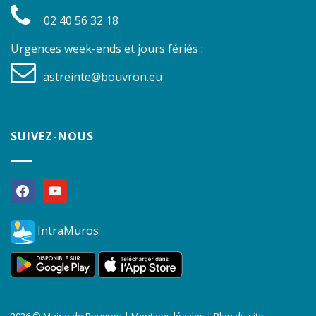
02 40 56 32 18
Urgences week-ends et jours fériés :
astreinte@bouvron.eu
SUIVEZ-NOUS
facebook
youtube
IntraMuros