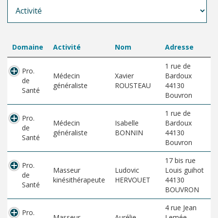
Domaine
Activité
Nom
Adresse
1 rue de
Pro.
Médecin
Xavier
Bardoux
de
généraliste
ROUSTEAU
44130
Santé
Bouvron
1 rue de
Pro.
Médecin
Isabelle
Bardoux
de
généraliste
BONNIN
44130
Santé
Bouvron
17 bis rue
Pro.
Masseur
Ludovic
Louis guihot
de
kinésithérapeute
HERVOUET
44130
Santé
BOUVRON
4 rue Jean
Pro.
Masseur
Aurélie
Lemée