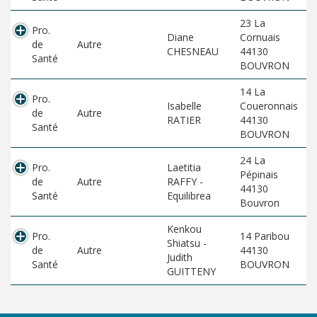
23 La
Pro.
Diane
Cornuais
de
Autre
CHESNEAU
44130
Santé
BOUVRON
14 La
Pro.
Isabelle
Coueronnais
de
Autre
RATIER
44130
Santé
BOUVRON
24 La
Pro.
Laetitia
Pépinais
de
Autre
RAFFY -
44130
Santé
Equilibrea
Bouvron
Kenkou
Pro.
14 Paribou
Shiatsu -
de
Autre
44130
Judith
Santé
BOUVRON
GUITTENY