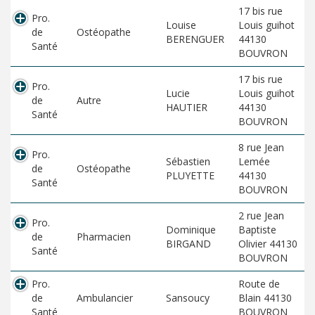
17 bis rue
Pro.
Louise
Louis guihot
de
Ostéopathe
BERENGUER
44130
Santé
BOUVRON
17 bis rue
Pro.
Lucie
Louis guihot
de
Autre
HAUTIER
44130
Santé
BOUVRON
8 rue Jean
Pro.
Sébastien
Lemée
de
Ostéopathe
PLUYETTE
44130
Santé
BOUVRON
2 rue Jean
Pro.
Dominique
Baptiste
de
Pharmacien
BIRGAND
Olivier 44130
Santé
BOUVRON
Pro.
Route de
de
Ambulancier
Sansoucy
Blain 44130
Santé
BOUVRON