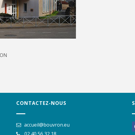
RON
CONTACTEZ-NOUS
accueil@bouvron.eu
f
02 40 56 32 18