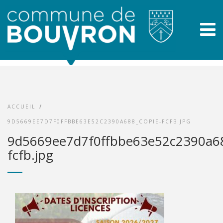
ACCUEIL
/
9D5669EE7D7F0FFBBE63E52C2390A688_COPIE-FCFB.JPG
9d5669ee7d7f0ffbbe63e52c2390a68
fcfb.jpg