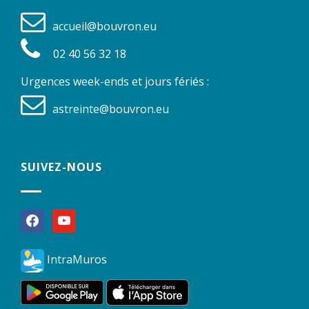
accueil@bouvron.eu
02 40 56 32 18
Urgences week-ends et jours fériés :
astreinte@bouvron.eu
SUIVEZ-NOUS
facebook
youtube
IntraMuros