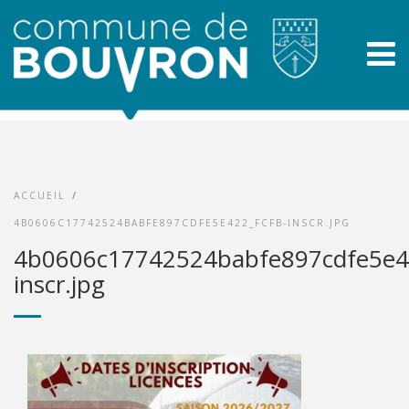
ACCUEIL
/
4B0606C17742524BABFE897CDFE5E422_FCFB-INSCR.JPG
4b0606c17742524babfe897cdfe5e42
inscr.jpg