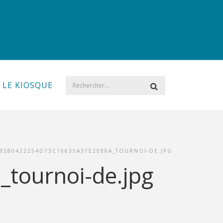
LE KIOSQUE
8580422254D73C10635A37E2E86A_TOURNOI-DE.JPG
tournoi-de.jpg