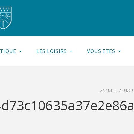
ATIQUE
LES LOISIRS
VOUS ETES
ACCUEIL
/
6D23
d73c10635a37e2e86a_