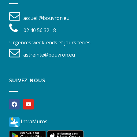
accueil@bouvron.eu
02 40 56 32 18
Urgences week-ends et jours fériés :
astreinte@bouvron.eu
SUIVEZ-NOUS
facebook
youtube
IntraMuros