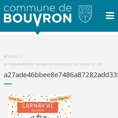
ACCUEIL
/
A27ADE46BBEE8E7486A87282ADD3358C_DESTINATIO.JPG
a27ade46bbee8e7486a87282add3358