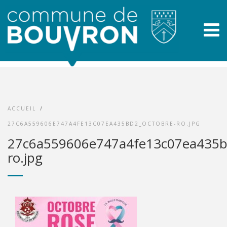
ACCUEIL
/
27C6A559606E747A4FE13C07EA435BD2_OCTOBRE-RO.JPG
27c6a559606e747a4fe13c07ea435b
ro.jpg