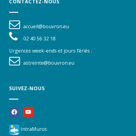
CONTACTEZ-NOUS
accueil@bouvron.eu
02 40 56 32 18
Urgences week-ends et jours fériés :
astreinte@bouvron.eu
SUIVEZ-NOUS
facebook
youtube
IntraMuros