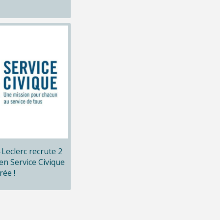
x-Leclerc recrute 2
en Service Civique
rée !