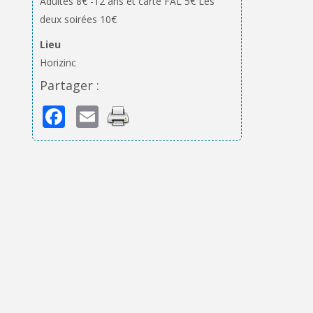
Adultes 8€ -12 ans et carte FAL 5€ Les
deux soirées 10€
Lieu
Horizinc
Partager :
Facebook
Email