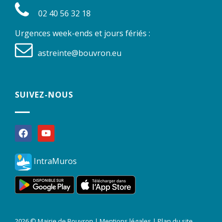
02 40 56 32 18
Urgences week-ends et jours fériés :
astreinte@bouvron.eu
SUIVEZ-NOUS
facebook
youtube
IntraMuros
2026 © Mairie de Bouvron |
Mentions légales
|
Plan du site