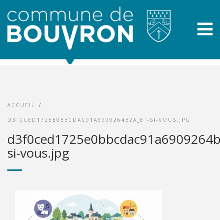
ACCUEIL
/
D3F0CED1725E0BBCDAC91A6909264B2A_ET-SI-VOUS.JPG
d3f0ced1725e0bbcdac91a6909264b
si-vous.jpg