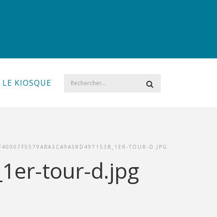
LE KIOSQUE
F40007F5579ABA3CA9A58D497153B_1ER-TOUR-D.JPG
er-tour-d.jpg