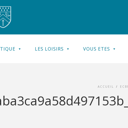
ATIQUE
LES LOISIRS
VOUS ETES
ACCUEIL
/
ECB
ba3ca9a58d497153b_1