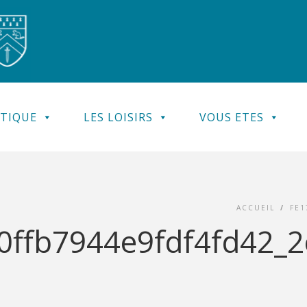
ATIQUE
LES LOISIRS
VOUS ETES
ACCUEIL
/
FE1
ffb7944e9fdf4fd42_2