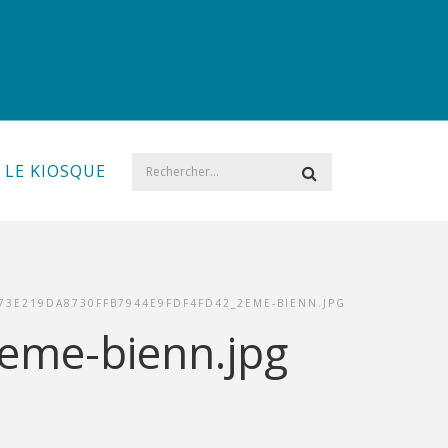
LE KIOSQUE
73E219DA8730FFB7944E9FDF4FD42_2EME-BIENN.JPG
eme-bienn.jpg