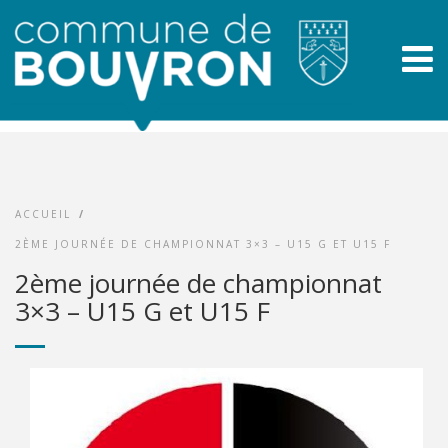
ACCUEIL
/
2ÈME JOURNÉE DE CHAMPIONNAT 3×3 – U15 G ET U15 F
2ème journée de championnat
3×3 – U15 G et U15 F