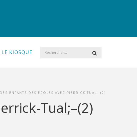
LE KIOSQUE
-DES-ENFANTS-DES-ÉCOLES-AVEC-PIERRICK-TUAL;–(2)
errick-Tual;–(2)