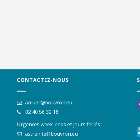
CONTACTEZ-NOUS
accueil@bouvron.eu
f
02 40 56 32 18
Urgences week-ends et jours fériés :
astreinte@bouvron.eu