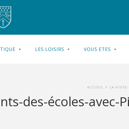
ATIQUE
LES LOISIRS
VOUS ETES
ACCUEIL
/
LA-VISITE
ants-des-écoles-avec-Pi