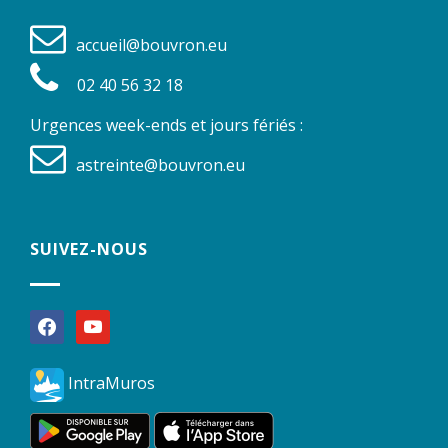
accueil@bouvron.eu
02 40 56 32 18
Urgences week-ends et jours fériés :
astreinte@bouvron.eu
SUIVEZ-NOUS
facebook
youtube
IntraMuros