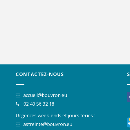
CONTACTEZ-NOUS
accueil@bouvron.eu
f
02 40 56 32 18
Urgences week-ends et jours fériés :
astreinte@bouvron.eu