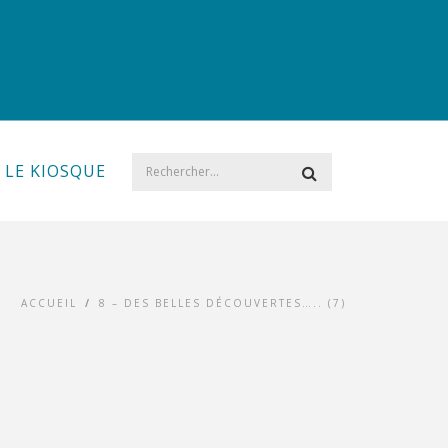
LE KIOSQUE
ACCUEIL
/
8 – DES BELLES DÉCOUVERTES….. (7)