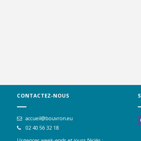
CONTACTEZ-NOUS
accueil@bouvron.eu
f
02 40 56 32 18
Urgences week-ends et jours fériés :