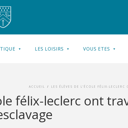
ATIQUE
LES LOISIRS
VOUS ETES
ACCUEIL
/
LES ÉLÈVES DE L’ÉCOLE FÉLIX-LECLERC
le félix-leclerc ont tra
’esclavage