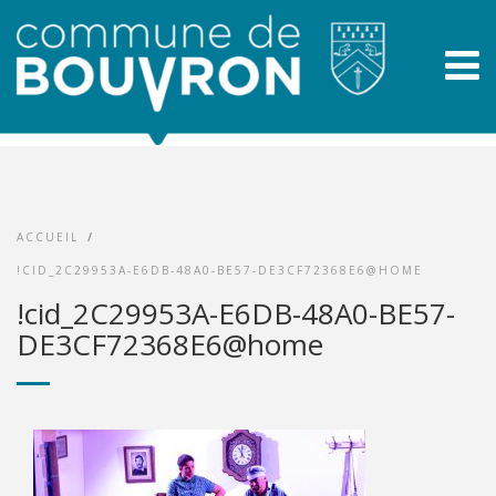
ACCUEIL
/
!CID_2C29953A-E6DB-48A0-BE57-DE3CF72368E6@HOME
!cid_2C29953A-E6DB-48A0-BE57-
DE3CF72368E6@home