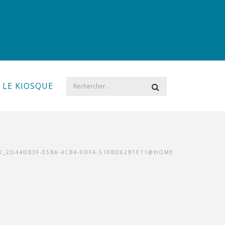
LE KIOSQUE
ID_2D44DB3F-E5BA-4CB4-9DFA-510BD62B1E11@HOME