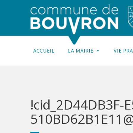
ACCUEIL
LA MAIRIE
VIE PR
!cid_2D44DB3F-
510BD62B1E11