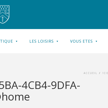
ATIQUE
LES LOISIRS
VOUS ETES
ACCUEIL
/
!C
E5BA-4CB4-9DFA-
@home