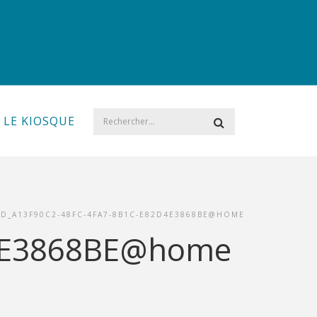
LE KIOSQUE
ID_A13F90C2-48FC-4FA7-8B1C-E82D4E3868BE@HOME
D4E3868BE@home