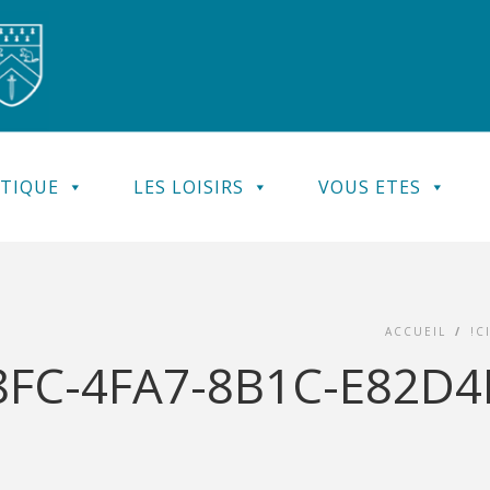
ATIQUE
LES LOISIRS
VOUS ETES
ACCUEIL
/
!C
48FC-4FA7-8B1C-E82