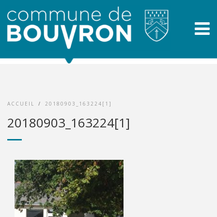
ACCUEIL
/
20180903_163224[1]
20180903_163224[1]