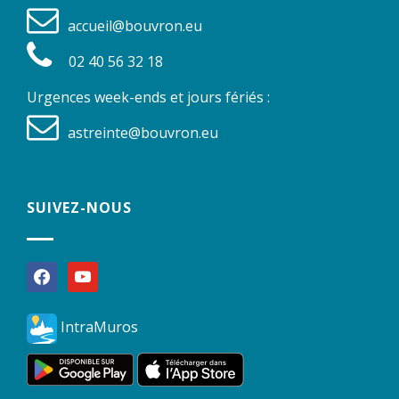
accueil@bouvron.eu
02 40 56 32 18
Urgences week-ends et jours fériés :
astreinte@bouvron.eu
SUIVEZ-NOUS
facebook
youtube
IntraMuros