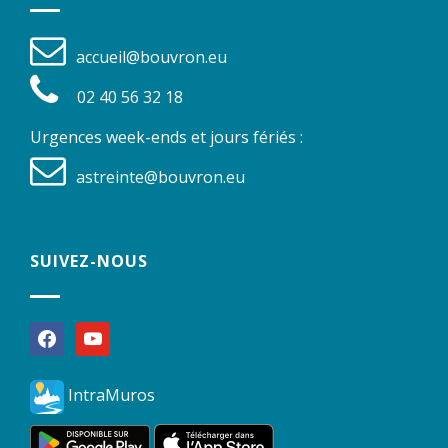
accueil@bouvron.eu
02 40 56 32 18
Urgences week-ends et jours fériés :
astreinte@bouvron.eu
SUIVEZ-NOUS
facebook
youtube
IntraMuros