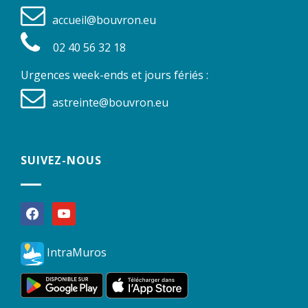
accueil@bouvron.eu
02 40 56 32 18
Urgences week-ends et jours fériés :
astreinte@bouvron.eu
SUIVEZ-NOUS
facebook
youtube
IntraMuros