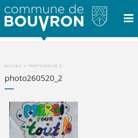
ACCUEIL
/
PHOTO260520_2
photo260520_2