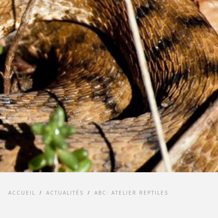
ACCUEIL
/
ACTUALITÉS
/
ABC: ATELIER REPTILES