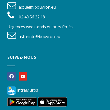
accueil@bouvron.eu
02 40 56 32 18
Urgences week-ends et jours fériés :
astreinte@bouvron.eu
SUIVEZ-NOUS
facebook
youtube
IntraMuros