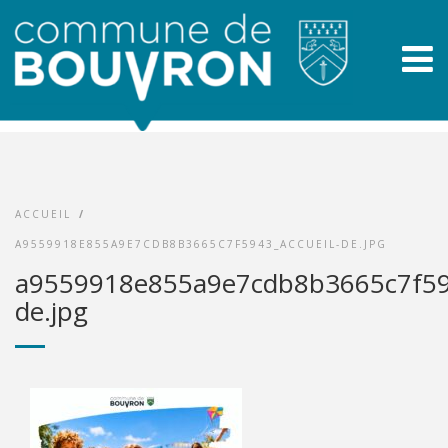
ACCUEIL
/
A9559918E855A9E7CDB8B3665C7F5943_ACCUEIL-DE.JPG
a9559918e855a9e7cdb8b3665c7f594
de.jpg