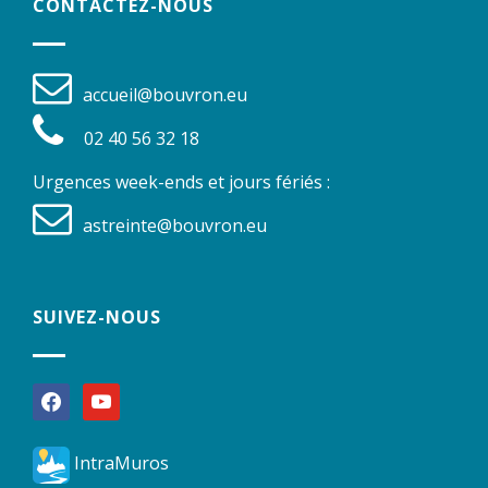
CONTACTEZ-NOUS
accueil@bouvron.eu
02 40 56 32 18
Urgences week-ends et jours fériés :
astreinte@bouvron.eu
SUIVEZ-NOUS
facebook
youtube
IntraMuros