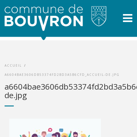
ACCUEIL
/
A6604BAE3606DB53374FD2BD3A5B6CFD_ACCUEIL-DE.JPG
a6604bae3606db53374fd2bd3a5b6cf
de.jpg