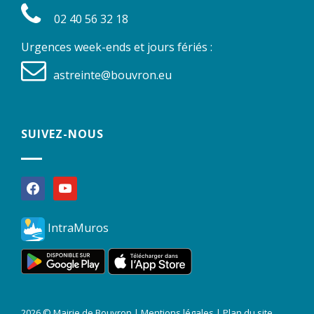
02 40 56 32 18
Urgences week-ends et jours fériés :
astreinte@bouvron.eu
SUIVEZ-NOUS
facebook
youtube
IntraMuros
2026 © Mairie de Bouvron |
Mentions légales
|
Plan du site