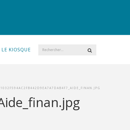
LE KIOSQUE
11032F594AC2FB442D9EA7A7DAB4F7_AIDE_FINAN.JPG
ide_finan.jpg