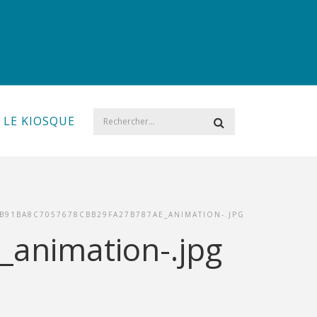
LE KIOSQUE
B91BA8C7057678CBB29FA27B787AE_ANIMATION-.JPG
animation-.jpg