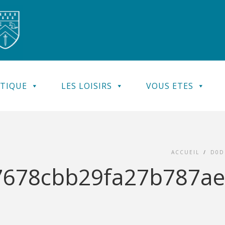
ATIQUE
LES LOISIRS
VOUS ETES
ACCUEIL
/
D0D
678cbb29fa27b787ae_