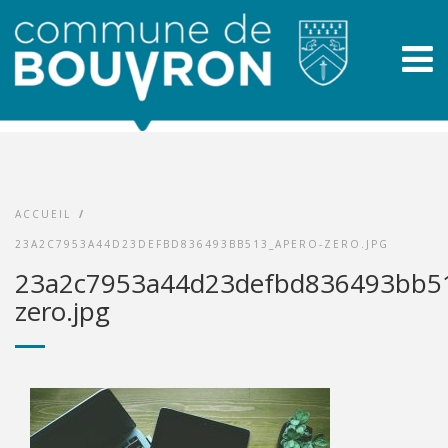
ACCUEIL
/
23A2C7953A44D23DEFBD836493BB513_APERO-ZERO.JPG
23a2c7953a44d23defbd836493bb51
zero.jpg