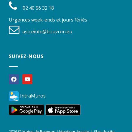
02 40 56 32 18
Urgences week-ends et jours fériés :
astreinte@bouvron.eu
SUIVEZ-NOUS
facebook
youtube
IntraMuros
2026 © Mairie de Bouvron |
Mentions légales
|
Plan du site