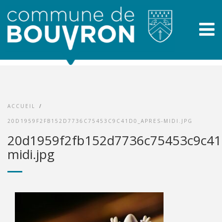
ACCUEIL
/
20D1959F2FB152D7736C75453C9C41D0_APRES-MIDI.JPG
20d1959f2fb152d7736c75453c9c41
midi.jpg