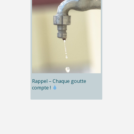
Rappel – Chaque goutte
compte !