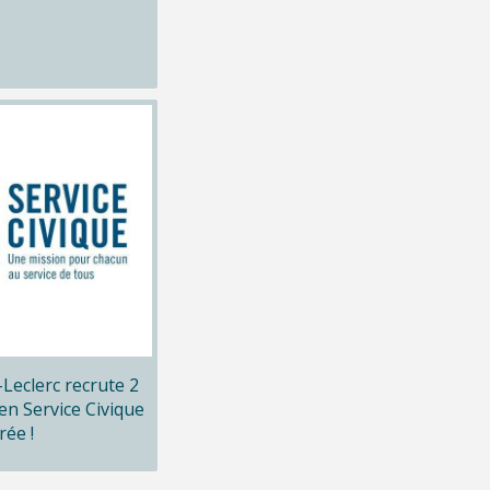
x-Leclerc recrute 2
en Service Civique
rée !