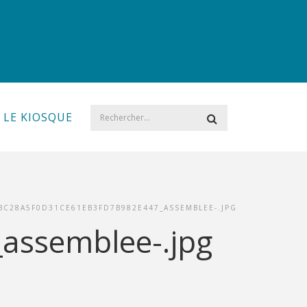
LE KIOSQUE
BC28A5F0D31CE61EB3FD7B982E447_ASSEMBLEE-.JPG
assemblee-.jpg