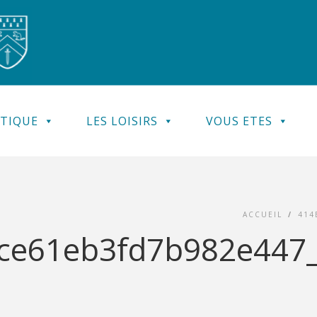
ATIQUE
LES LOISIRS
VOUS ETES
ACCUEIL
/
414
ce61eb3fd7b982e447_