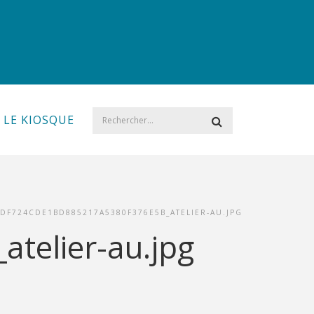
LE KIOSQUE
DF724CDE1BD885217A5380F376E5B_ATELIER-AU.JPG
telier-au.jpg