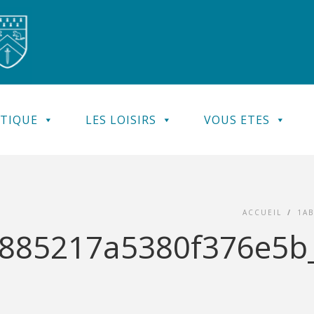
ATIQUE
LES LOISIRS
VOUS ETES
ACCUEIL
/
1AB
85217a5380f376e5b_a