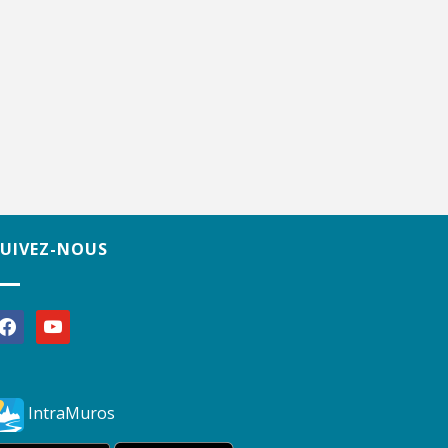
SUIVEZ-NOUS
acebook
youtube
IntraMuros