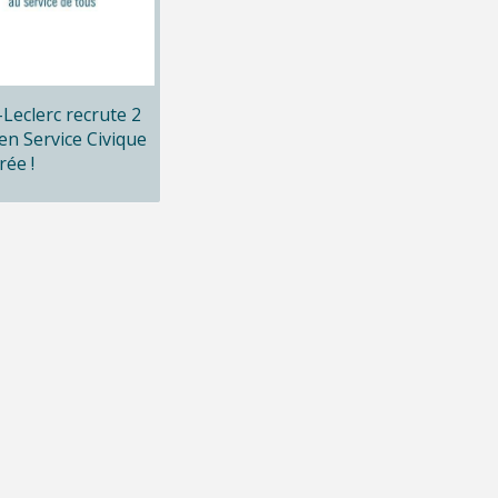
x-Leclerc recrute 2
en Service Civique
rée !