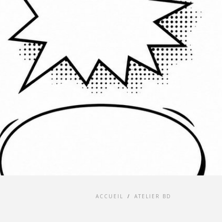
ACCUEIL
/
ATELIER BD