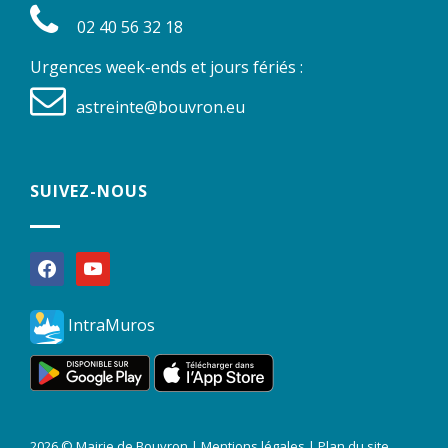
02 40 56 32 18
Urgences week-ends et jours fériés :
astreinte@bouvron.eu
SUIVEZ-NOUS
facebook
youtube
IntraMuros
2026 © Mairie de Bouvron |
Mentions légales
|
Plan du site