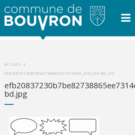
ACCUEIL
/
EFB20837230B7BE82738865EE7314D90_ATELIER-BD.JPG
efb20837230b7be82738865ee7314d9
bd.jpg