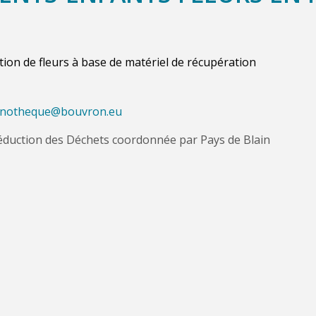
ation de
fleur
s
à base de matériel de récupération
inotheque@bouvron.eu
éduction des Déchets coordonnée par Pays de Blain