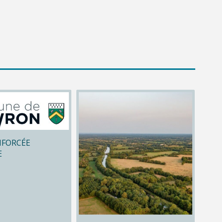
NFORCÉE
E