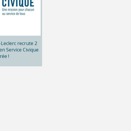
x-Leclerc recrute 2
en Service Civique
rée !