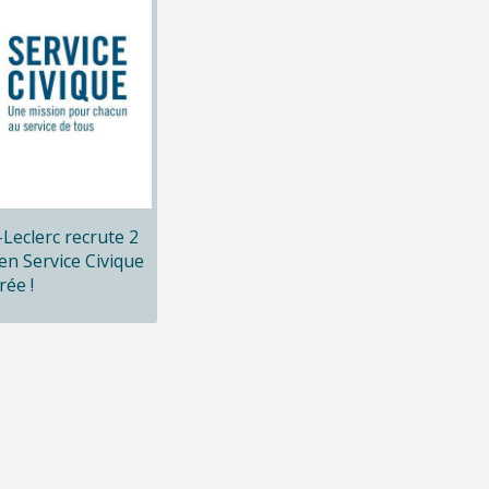
x-Leclerc recrute 2
en Service Civique
rée !