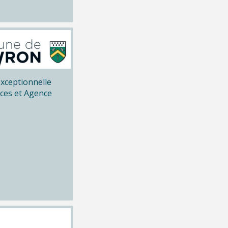
xceptionnelle
ices et Agence