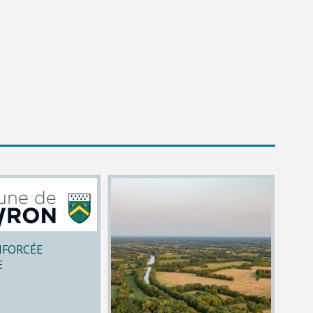
NFORCÉE
E