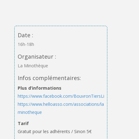
Date :
16h-18h
Organisateur :
La Minothèque
Infos complémentaires:
Plus d’informations
https://www.facebook.com/BouvronTiersLieu
https://www.helloasso.com/associations/la-
minotheque
Tarif
Gratuit pour les adhérents / Sinon 5€