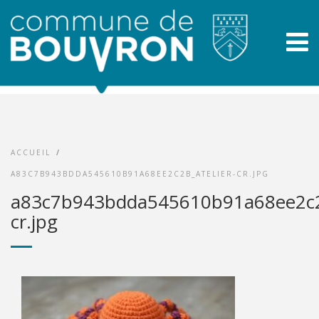
ACCUEIL
/
A83C7B943BDDA545610B91A68EE2C2B_ATELIER-CR.JPG
a83c7b943bdda545610b91a68ee2c2b
cr.jpg