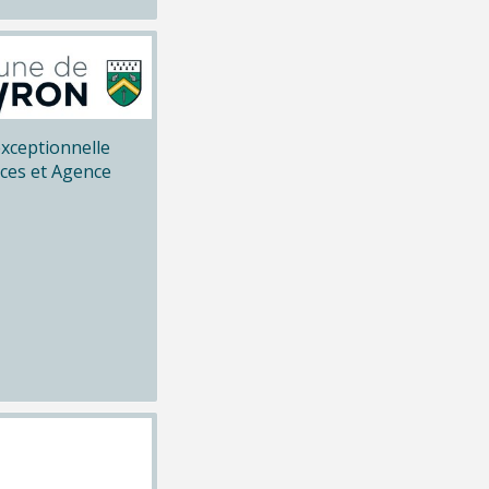
xceptionnelle
ices et Agence