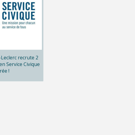
x-Leclerc recrute 2
en Service Civique
rée !