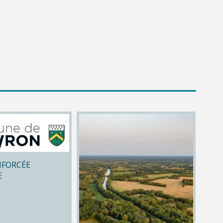
NFORCÉE
E