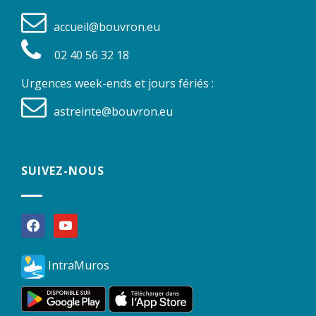
accueil@bouvron.eu
02 40 56 32 18
Urgences week-ends et jours fériés :
astreinte@bouvron.eu
SUIVEZ-NOUS
facebook
youtube
IntraMuros