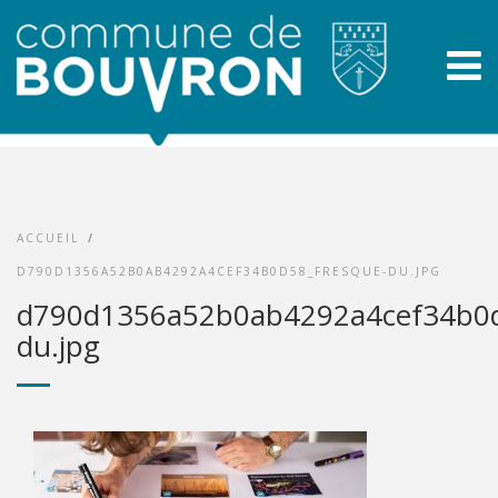
ACCUEIL
/
D790D1356A52B0AB4292A4CEF34B0D58_FRESQUE-DU.JPG
d790d1356a52b0ab4292a4cef34b0d
du.jpg