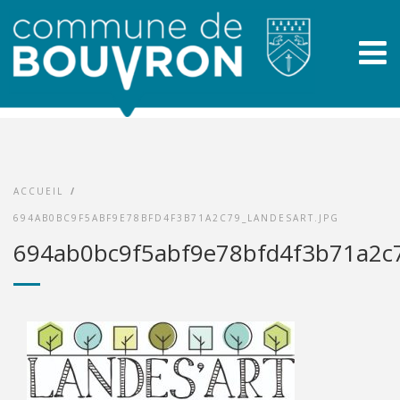
ACCUEIL
/
694AB0BC9F5ABF9E78BFD4F3B71A2C79_LANDESART.JPG
694ab0bc9f5abf9e78bfd4f3b71a2c7