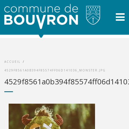
ACCUEIL
/
4529F8561A0B394F85574FF06D141036_MONSTER.JPG
4529f8561a0b394f85574ff06d14103